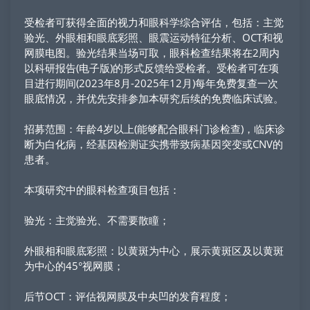
受检者可获得全面的视力和眼科学综合评估，包括：主觉
验光、外眼相和眼底彩照、眼震运动特征分析、OCT和视
网膜电图。验光结果当场可取，眼科检查结果将在2周内
以科研报告(电子版)的形式反馈给受检者。受检者可在项
目进行期间(2023年8月-2025年12月)每年免费复查一次
眼底情况，并优先安排参加本研究后续的免费临床试验。
招募范围：年龄4岁以上(能够配合眼科门诊检查)，临床诊
断为白化病，经基因检测证实携带致病基因突变或CNV的
患者。
本项研究中的眼科检查项目包括：
验光：主觉验光、不需要散瞳；
外眼相和眼底彩照：以黄斑为中心，展示黄斑区及以黄斑
为中心的45°视网膜；
后节OCT：评估视网膜及中央凹的发育程度；